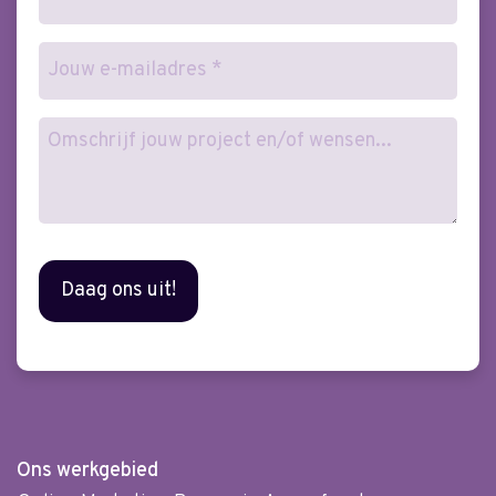
E-
mailadres
(Vereist)
Wensen
Ons werkgebied