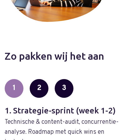
Zo pakken wij het aan
1
2
3
1. Strategie-sprint (week 1-2)
2
Technische & content-audit, concurrentie-
O
analyse. Roadmap met quick wins en
l