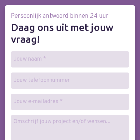
Persoonlijk antwoord binnen 24 uur
Daag ons uit met jouw
vraag!
Naam
(Vereist)
Telefoonnummer
E-
mailadres
(Vereist)
Wensen