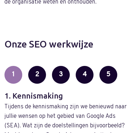
de organisatie weten en onthouden.
Onze SEO werkwijze
1
2
3
4
5
1. Kennismaking
2
Tijdens de kennismaking zijn we benieuwd naar
O
jullie wensen op het gebied van Google Ads
d
(SEA). Wat zijn de doelstellingen bijvoorbeeld?
w