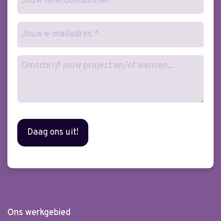
E-
mailadres
(Vereist)
Wensen
Ons werkgebied