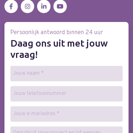
Persoonlijk antwoord binnen 24 uur
Daag ons uit met jouw
vraag!
Naam
(Vereist)
Telefoonnummer
E-
mailadres
(Vereist)
Wensen