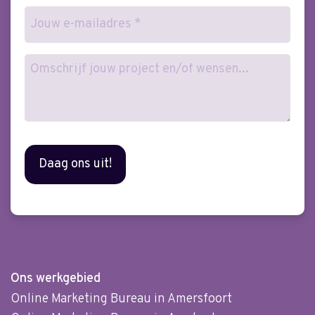
E-
mailadres
(Vereist)
Wensen
Ons werkgebied
Online Marketing Bureau in Amersfoort