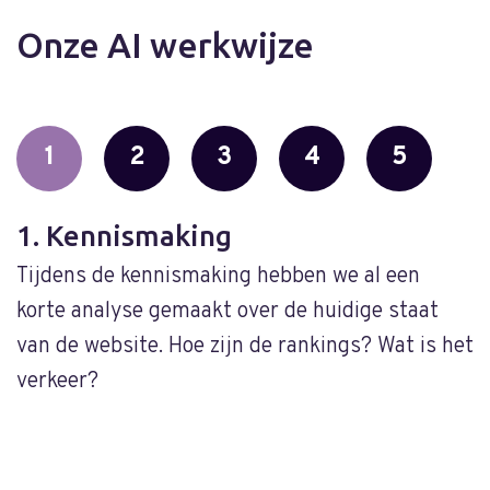
Onze AI werkwijze
1
2
3
4
5
1. Kennismaking
2
Tijdens de kennismaking hebben we al een
O
korte analyse gemaakt over de huidige staat
d
van de website. Hoe zijn de rankings? Wat is het
t
verkeer?
e
V
o
s