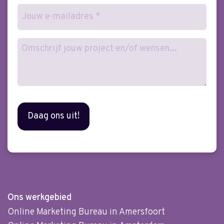
E-
mailadres
(Vereist)
Wensen
Ons werkgebied
Online Marketing Bureau in Amersfoort