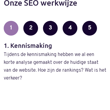
Onze SEO werkwijze
1
2
3
4
5
1. Kennismaking
2
Tijdens de kennismaking hebben we al een
O
korte analyse gemaakt over de huidige staat
d
van de website. Hoe zijn de rankings? Wat is het
t
verkeer?
e
V
o
s