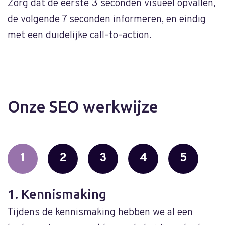
Zorg dat de eerste 3 seconden visueel opvallen,
de volgende 7 seconden informeren, en eindig
met een duidelijke call-to-action.
Onze SEO werkwijze
1
2
3
4
5
1. Kennismaking
2
Tijdens de kennismaking hebben we al een
O