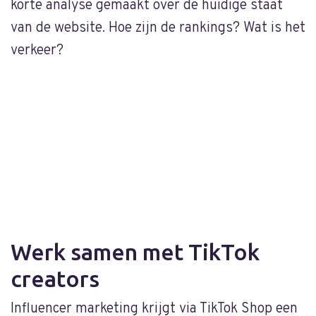
korte analyse gemaakt over de huidige staat
d
van de website. Hoe zijn de rankings? Wat is het
t
verkeer?
e
V
o
s
Werk samen met TikTok
creators
Influencer marketing krijgt via TikTok Shop een